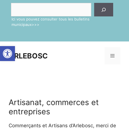
Aller
Rechercher
au
contenu
Ici vous pouvez consulter tous les bulletins
municipaux>>>
Ouvrir la barre d’outils
ARLEBOSC
Menu
Artisanat, commerces et
entreprises
Commerçants et Artisans d’Arlebosc, merci de