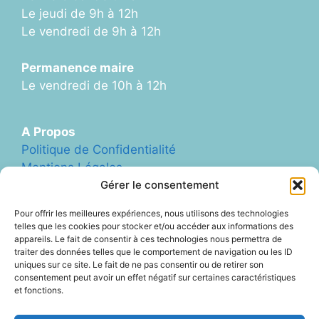
Le jeudi de 9h à 12h
Le vendredi de 9h à 12h
Permanence maire
Le vendredi de 10h à 12h
A Propos
Politique de Confidentialité
Mentions Légales
Plan du Site
Gérer le consentement
Formulaire de Contact
Pour offrir les meilleures expériences, nous utilisons des technologies
Abonnement Newletter
telles que les cookies pour stocker et/ou accéder aux informations des
appareils. Le fait de consentir à ces technologies nous permettra de
traiter des données telles que le comportement de navigation ou les ID
uniques sur ce site. Le fait de ne pas consentir ou de retirer son
Liens Divers
consentement peut avoir un effet négatif sur certaines caractéristiques
Archives (ancien site Blog)
et fonctions.
ArcheAgglo