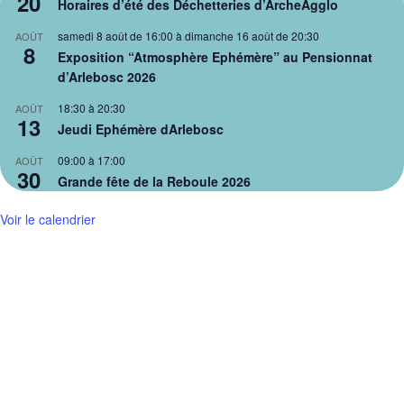
20
Horaires d’été des Déchetteries d’ArcheAgglo
samedi 8 août de 16:00
à
dimanche 16 août de 20:30
AOÛT
8
Exposition “Atmosphère Ephémère” au Pensionnat
d’Arlebosc 2026
18:30
à
20:30
AOÛT
13
Jeudi Ephémère dArlebosc
09:00
à
17:00
AOÛT
30
Grande fête de la Reboule 2026
Voir le calendrier