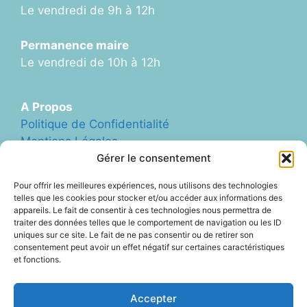
Le vendredi de 9h à 12h
Permanence maire
Le vendredi de 10h à 12h
A Propos
Politique de Confidentialité
Mentions Légales
Plan du Site
Gérer le consentement
Formulaire de Contact
Pour offrir les meilleures expériences, nous utilisons des technologies
Abonnement Newletter
telles que les cookies pour stocker et/ou accéder aux informations des
appareils. Le fait de consentir à ces technologies nous permettra de
traiter des données telles que le comportement de navigation ou les ID
uniques sur ce site. Le fait de ne pas consentir ou de retirer son
Liens Divers
consentement peut avoir un effet négatif sur certaines caractéristiques
Archives (ancien site Blog)
et fonctions.
ArcheAgglo
Office Tourisme Ardèche Hermitage
Accepter
Office Tourisme Pays de Lamastre