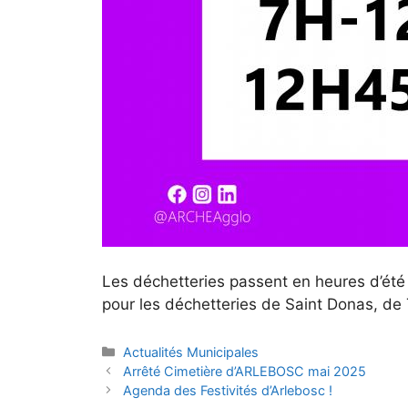
Les déchetteries passent en heures d’été 
pour les déchetteries de Saint Donas, de
Catégories
Actualités Municipales
Arrêté Cimetière d’ARLEBOSC mai 2025
Agenda des Festivités d’Arlebosc !