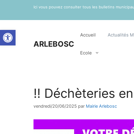
Aller
Ici vous pouvez consulter tous les bulletins municip
au
contenu
Ouvrir la barre d’outils
Accueil
Actualités M
ARLEBOSC
Ecole
!! Déchèteries en
vendredi/20/06/2025
par
Mairie Arlebosc