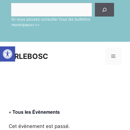
Aller
Rechercher
au
contenu
Ici vous pouvez consulter tous les bulletins
municipaux>>>
Ouvrir la barre d’outils
ARLEBOSC
Menu
« Tous les Évènements
Cet évènement est passé.