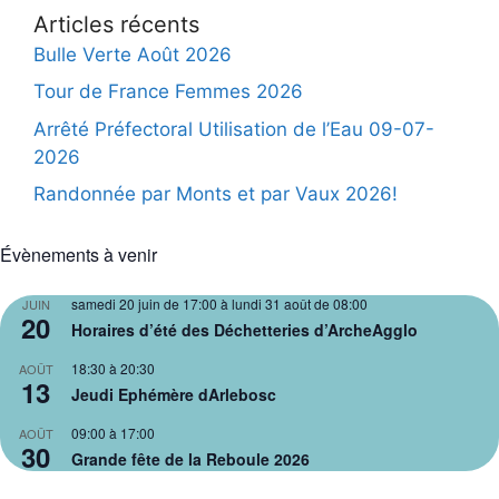
Articles récents
Bulle Verte Août 2026
Tour de France Femmes 2026
Arrêté Préfectoral Utilisation de l’Eau 09-07-
2026
Randonnée par Monts et par Vaux 2026!
Évènements à venir
samedi 20 juin de 17:00
à
lundi 31 août de 08:00
JUIN
20
Horaires d’été des Déchetteries d’ArcheAgglo
18:30
à
20:30
AOÛT
13
Jeudi Ephémère dArlebosc
09:00
à
17:00
AOÛT
30
Grande fête de la Reboule 2026