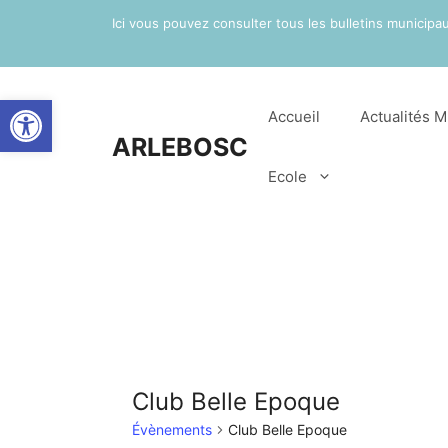
Aller
Ici vous pouvez consulter tous les bulletins municip
au
contenu
Ouvrir la barre d’outils
Accueil
Actualités M
ARLEBOSC
Ecole
Club Belle Epoque
Évènements
Club Belle Epoque