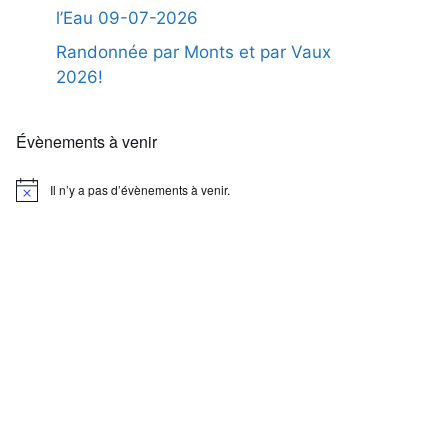
l’Eau 09-07-2026
Randonnée par Monts et par Vaux
2026!
Évènements à venir
Il n’y a pas d’évènements à venir.
N
o
t
i
c
e