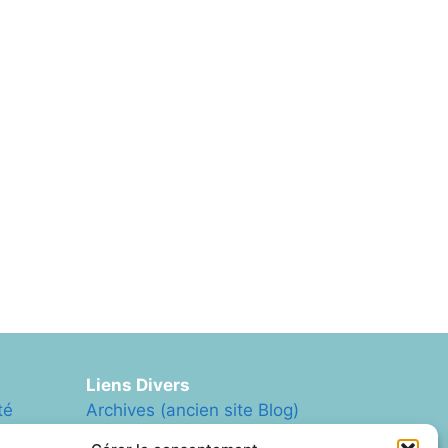
Liens Divers
té
Archives (ancien site Blog)
ArcheAgglo