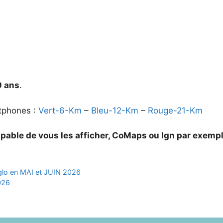
0 ans
.
rtphones :
Vert-6-Km
–
Bleu-12-Km
–
Rouge-21-Km
apable de vous les afficher, CoMaps ou Ign par exemp
glo en MAI et JUIN 2026
2026