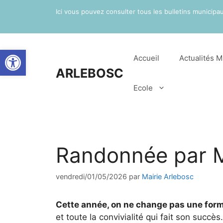
Aller
Ici vous pouvez consulter tous les bulletins municip
au
contenu
Ouvrir la barre d’outils
Accueil
Actualités M
ARLEBOSC
Ecole
Randonnée par M
vendredi/01/05/2026
par
Mairie Arlebosc
Cette année, on ne change pas une for
et toute la convivialité qui fait son succès.