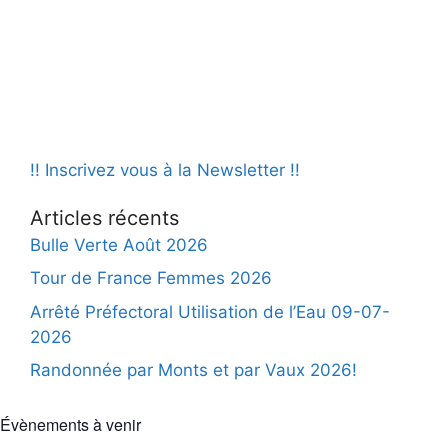
u
e
a
e
d
v
s
a
i
É
t
v
g
e
è
.
a
n
!! Inscrivez vous à la Newsletter !!
t
e
i
Articles récents
m
o
Bulle Verte Août 2026
e
n
Tour de France Femmes 2026
n
d
t
Arrêté Préfectoral Utilisation de l’Eau 09-07-
2026
e
Randonnée par Monts et par Vaux 2026!
v
u
Évènements à venir
e