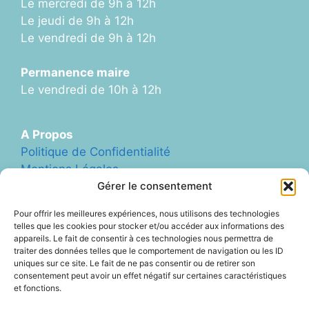
Le mercredi de 9h à 12h
Le jeudi de 9h à 12h
Le vendredi de 9h à 12h
Permanence maire
Le vendredi de 10h à 12h
A Propos
Politique de Confidentialité
Mentions Légales
Plan du Site
Gérer le consentement
Formulaire de Contact
Pour offrir les meilleures expériences, nous utilisons des technologies
Abonnement Newletter
telles que les cookies pour stocker et/ou accéder aux informations des
appareils. Le fait de consentir à ces technologies nous permettra de
traiter des données telles que le comportement de navigation ou les ID
uniques sur ce site. Le fait de ne pas consentir ou de retirer son
Liens Divers
consentement peut avoir un effet négatif sur certaines caractéristiques
Archives (ancien site Blog)
et fonctions.
ArcheAgglo