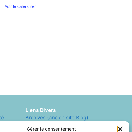
Voir le calendrier
Liens Divers
té
Archives (ancien site Blog)
ArcheAgglo
Gérer le consentement