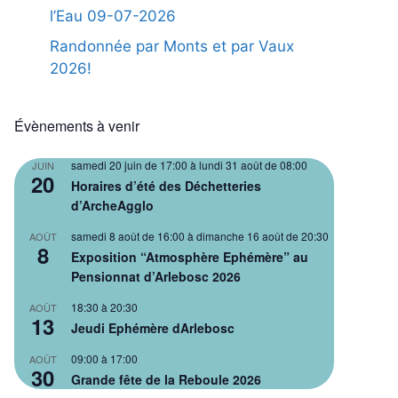
l’Eau 09-07-2026
Randonnée par Monts et par Vaux
2026!
Évènements à venir
samedi 20 juin de 17:00
à
lundi 31 août de 08:00
JUIN
20
Horaires d’été des Déchetteries
d’ArcheAgglo
samedi 8 août de 16:00
à
dimanche 16 août de 20:30
AOÛT
8
Exposition “Atmosphère Ephémère” au
Pensionnat d’Arlebosc 2026
18:30
à
20:30
AOÛT
13
Jeudi Ephémère dArlebosc
09:00
à
17:00
AOÛT
30
Grande fête de la Reboule 2026