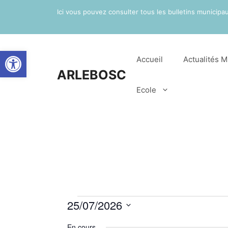
Aller
Ici vous pouvez consulter tous les bulletins municip
au
contenu
Ouvrir la barre d’outils
Accueil
Actualités M
ARLEBOSC
Ecole
Évènements
25/07/2026
S
En cours