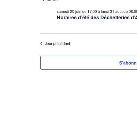
for
é
l
samedi 20 juin de 17:00
à
lundi 31 août de 08:0
samedi/25/07/
Horaires d’été des Déchetteries d
e
c
t
i
Jour précédent
o
n
S’abonne
n
e
z
u
n
e
d
a
t
e