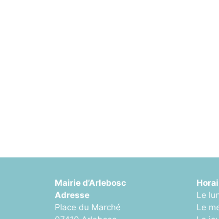
.
Mairie d’Arlebosc
Horai
Adresse
Le lu
Place du Marché
Le me