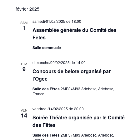
v
février 2025
è
n
samedi/01/02/2025 de 18:00
SAM
1
Assemblée générale du Comité des
e
Fêtes
m
Salle commuale
e
n
dimanche/09/02/2025 de 14:00
DIM
9
t
Concours de belote organisé par
l’Ogec
s
Salle des Fêtes
2MP3+M93 Arlebosc, Arlebosc,
France
vendredi/14/02/2025 de 20:00
VEN
14
Soirée Théâtre organisée par le Comité
des Fêtes
Salle des Fêtes
2MP3+M93 Arlebosc, Arlebosc,
France