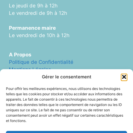
Le jeudi de 9h à 12h
Le vendredi de 9h à 12h
Permanence maire
Le vendredi de 10h à 12h
A Propos
Politique de Confidentialité
Mentions Légales
Plan du Site
Gérer le consentement
Formulaire de Contact
Pour offrir les meilleures expériences, nous utilisons des technologies
Abonnement Newletter
telles que les cookies pour stocker et/ou accéder aux informations des
appareils. Le fait de consentir à ces technologies nous permettra de
traiter des données telles que le comportement de navigation ou les ID
uniques sur ce site. Le fait de ne pas consentir ou de retirer son
Liens Divers
consentement peut avoir un effet négatif sur certaines caractéristiques
Archives (ancien site Blog)
et fonctions.
ArcheAgglo