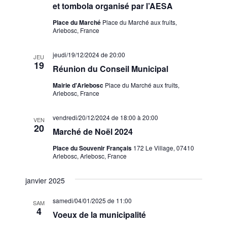
i
É
et tombola organisé par l’AESA
t
v
g
e
Place du Marché
Place du Marché aux fruits,
è
Arlebosc, France
.
a
n
t
jeudi/19/12/2024 de 20:00
e
JEU
19
i
Réunion du Conseil Municipal
m
o
Mairie d'Arlebosc
Place du Marché aux fruits,
e
Arlebosc, France
n
n
d
t
vendredi/20/12/2024 de 18:00
à
20:00
VEN
20
e
Marché de Noël 2024
v
Place du Souvenir Français
172 Le Village, 07410
Arlebosc, Arlebosc, France
u
e
janvier 2025
s
samedi/04/01/2025 de 11:00
SAM
4
É
Voeux de la municipalité