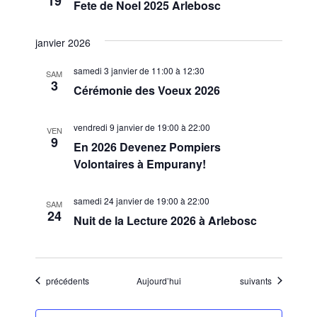
19
Fete de Noel 2025 Arlebosc
janvier 2026
samedi 3 janvier de 11:00
à
12:30
SAM
3
Cérémonie des Voeux 2026
vendredi 9 janvier de 19:00
à
22:00
VEN
9
En 2026 Devenez Pompiers
Volontaires à Empurany!
samedi 24 janvier de 19:00
à
22:00
SAM
24
Nuit de la Lecture 2026 à Arlebosc
Évènements
Évènements
précédents
Aujourd’hui
suivants