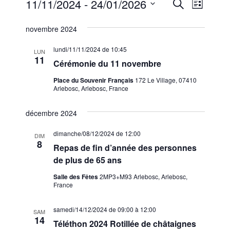
Évènements
R
N
11/11/2024
 - 
24/01/2026
R
L
e
a
e
S
i
c
novembre 2024
s
v
é
c
h
t
l
i
e
e
lundi/11/11/2024 de 10:45
h
LUN
r
e
g
11
Cérémonie du 11 novembre
c
e
c
a
h
Place du Souvenir Français
172 Le Village, 07410
t
r
e
t
Arlebosc, Arlebosc, France
i
c
i
o
décembre 2024
h
o
n
n
e
n
dimanche/08/12/2024 de 12:00
DIM
8
d
e
Repas de fin d’année des personnes
e
e
z
de plus de 65 ans
t
u
v
Salle des Fêtes
2MP3+M93 Arlebosc, Arlebosc,
n
n
France
u
e
a
e
samedi/14/12/2024 de 09:00
à
12:00
d
SAM
v
s
14
Téléthon 2024 Rotillée de châtaignes
a