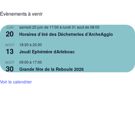
Évènements à venir
samedi 20 juin de 17:00
à
lundi 31 août de 08:00
JUIN
20
Horaires d’été des Déchetteries d’ArcheAgglo
18:30
à
20:30
AOÛT
13
Jeudi Ephémère dArlebosc
09:00
à
17:00
AOÛT
30
Grande fête de la Reboule 2026
Voir le calendrier