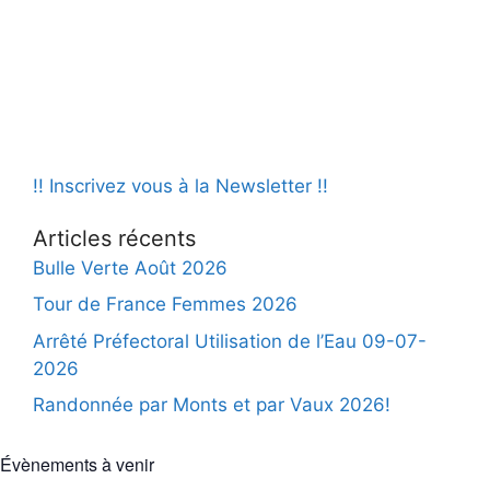
i
É
t
v
g
e
è
.
a
n
t
e
i
m
o
e
!! Inscrivez vous à la Newsletter !!
n
n
Articles récents
d
t
Bulle Verte Août 2026
e
Tour de France Femmes 2026
v
Arrêté Préfectoral Utilisation de l’Eau 09-07-
u
2026
e
Randonnée par Monts et par Vaux 2026!
s
É
Évènements à venir