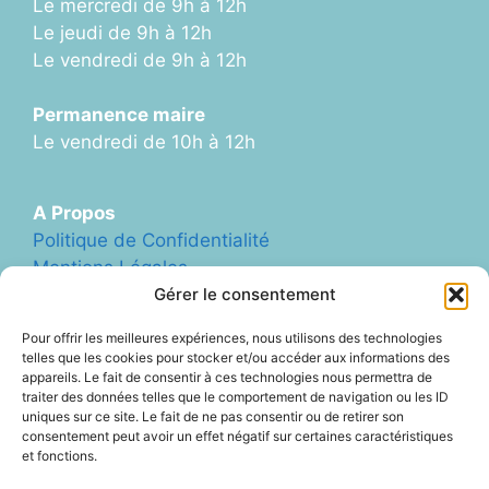
Le mercredi de 9h à 12h
Le jeudi de 9h à 12h
Le vendredi de 9h à 12h
Permanence maire
Le vendredi de 10h à 12h
A Propos
Politique de Confidentialité
Mentions Légales
Plan du Site
Gérer le consentement
Formulaire de Contact
Pour offrir les meilleures expériences, nous utilisons des technologies
Abonnement Newletter
telles que les cookies pour stocker et/ou accéder aux informations des
appareils. Le fait de consentir à ces technologies nous permettra de
traiter des données telles que le comportement de navigation ou les ID
uniques sur ce site. Le fait de ne pas consentir ou de retirer son
Liens Divers
consentement peut avoir un effet négatif sur certaines caractéristiques
Archives (ancien site Blog)
et fonctions.
ArcheAgglo