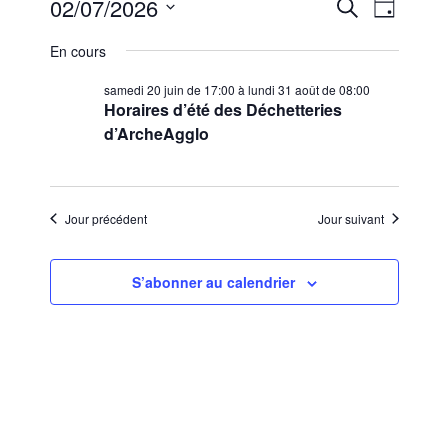
Évènements
R
N
02/07/2026
R
J
e
a
e
S
o
for
c
En cours
u
v
é
c
h
jeudi/02/07/2026
r
l
i
e
samedi 20 juin de 17:00
à
lundi 31 août de 08:00
h
r
Horaires d’été des Déchetteries
e
g
c
e
d’ArcheAgglo
c
a
h
t
r
e
t
i
c
i
o
Jour précédent
Jour suivant
h
o
n
n
e
n
d
S’abonner au calendrier
e
e
e
z
t
u
v
n
n
u
e
a
e
d
v
s
a