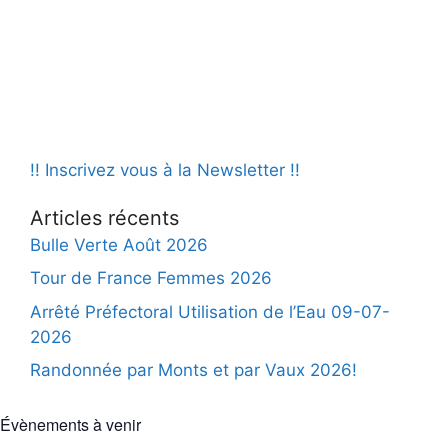
i
É
t
v
g
e
è
.
a
n
t
e
i
m
o
e
!! Inscrivez vous à la Newsletter !!
n
n
Articles récents
d
t
Bulle Verte Août 2026
e
Tour de France Femmes 2026
v
Arrêté Préfectoral Utilisation de l’Eau 09-07-
u
2026
e
Randonnée par Monts et par Vaux 2026!
s
É
Évènements à venir