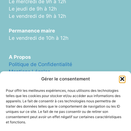
Le mercredi de 9h à 12h
Le jeudi de 9h à 12h
Le vendredi de 9h à 12h
Permanence maire
Le vendredi de 10h à 12h
A Propos
Politique de Confidentialité
Mentions Légales
Plan du Site
Gérer le consentement
Formulaire de Contact
Pour offrir les meilleures expériences, nous utilisons des technologies
Abonnement Newletter
telles que les cookies pour stocker et/ou accéder aux informations des
appareils. Le fait de consentir à ces technologies nous permettra de
traiter des données telles que le comportement de navigation ou les ID
uniques sur ce site. Le fait de ne pas consentir ou de retirer son
Liens Divers
consentement peut avoir un effet négatif sur certaines caractéristiques
Archives (ancien site Blog)
et fonctions.
ArcheAgglo