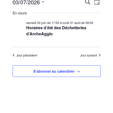
Évènements
R
N
03/07/2026
R
J
e
a
e
S
o
for
c
En cours
u
v
é
c
h
vendredi/03/07/2026
r
l
i
e
samedi 20 juin de 17:00
à
lundi 31 août de 08:00
h
r
Horaires d’été des Déchetteries
e
g
c
e
d’ArcheAgglo
c
a
h
t
r
e
t
i
c
i
o
Jour précédent
Jour suivant
h
o
n
n
e
n
d
S’abonner au calendrier
e
e
e
z
t
u
v
n
n
u
e
a
e
d
v
s
a