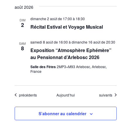
août 2026
dimanche 2 août de 17:00
à
18:30
DIM
2
Récital Estival et Voyage Musical
samedi 8 août de 16:00
à
dimanche 16 août de 20:30
SAM
8
Exposition “Atmosphère Ephémère”
au Pensionnat d’Arlebosc 2026
Salle des Fêtes
2MP3+M93 Arlebosc, Arlebosc,
France
Évènements
Évènements
précédents
Aujourd’hui
suivants
S’abonner au calendrier