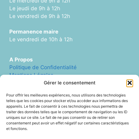
Le mercredi de 9h à 12h
Le jeudi de 9h à 12h
Le vendredi de 9h à 12h
Permanence maire
Le vendredi de 10h à 12h
A Propos
Politique de Confidentialité
Mentions Légales
Plan du Site
Gérer le consentement
Formulaire de Contact
Pour offrir les meilleures expériences, nous utilisons des technologies
Abonnement Newletter
telles que les cookies pour stocker et/ou accéder aux informations des
appareils. Le fait de consentir à ces technologies nous permettra de
traiter des données telles que le comportement de navigation ou les ID
uniques sur ce site. Le fait de ne pas consentir ou de retirer son
Liens Divers
consentement peut avoir un effet négatif sur certaines caractéristiques
Archives (ancien site Blog)
et fonctions.
ArcheAgglo