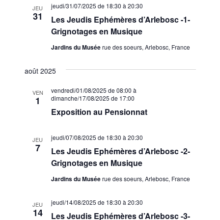
i
É
t
jeudi/31/07/2025 de 18:30
à
20:30
JEU
v
31
g
e
Les Jeudis Ephémères d’Arlebosc -1-
è
.
Grignotages en Musique
a
n
Jardins du Musée
rue des soeurs, Arlebosc, France
t
e
i
m
août 2025
o
e
vendredi/01/08/2025 de 08:00
à
VEN
n
n
dimanche/17/08/2025 de 17:00
1
d
t
Exposition au Pensionnat
e
jeudi/07/08/2025 de 18:30
à
20:30
JEU
v
7
Les Jeudis Ephémères d’Arlebosc -2-
u
Grignotages en Musique
e
Jardins du Musée
rue des soeurs, Arlebosc, France
s
jeudi/14/08/2025 de 18:30
à
20:30
É
JEU
14
Les Jeudis Ephémères d’Arlebosc -3-