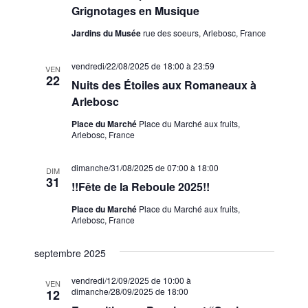
v
Grignotages en Musique
è
Jardins du Musée
rue des soeurs, Arlebosc, France
n
vendredi/22/08/2025 de 18:00
à
23:59
e
VEN
22
Nuits des Étoiles aux Romaneaux à
m
Arlebosc
e
Place du Marché
Place du Marché aux fruits,
n
Arlebosc, France
t
dimanche/31/08/2025 de 07:00
à
18:00
DIM
s
31
!!Fête de la Reboule 2025!!
Place du Marché
Place du Marché aux fruits,
Arlebosc, France
septembre 2025
vendredi/12/09/2025 de 10:00
à
VEN
dimanche/28/09/2025 de 18:00
12