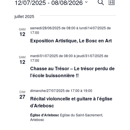
Évènements
R
N
12/07/2025
 - 
08/08/2026
R
L
e
a
e
S
i
c
juillet 2025
s
v
é
c
h
t
l
i
e
e
samedi/28/06/2025 de 08:00
à
lundi/14/07/2025 de
h
SAM
r
e
17:00
g
12
c
e
c
Exposition Artistique, Le Bosc en Art
a
h
t
r
e
t
i
mardi/01/07/2025 de 08:00
à
jeudi/31/07/2025 de
c
i
SAM
17:00
o
12
h
o
Chasse au Trésor – Le trésor perdu de
n
n
e
l’école buissonnière !!
n
d
e
e
e
z
dimanche/27/07/2025 de 17:00
à
19:00
DIM
t
27
u
v
Récital violoncelle et guitare à l’église
n
n
d’Arlebosc
u
e
a
e
Église d'Arlebosc
Eglise du Saint-Sacrement,
d
Arlebosc
v
s
a