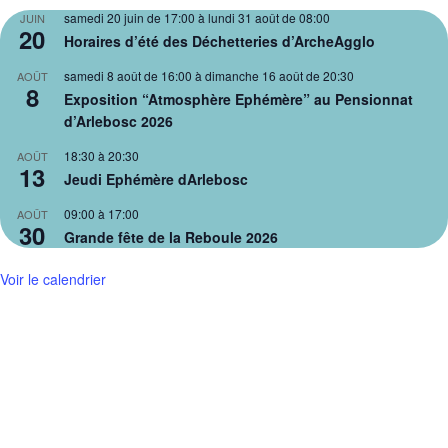
samedi 20 juin de 17:00
à
lundi 31 août de 08:00
JUIN
20
Horaires d’été des Déchetteries d’ArcheAgglo
samedi 8 août de 16:00
à
dimanche 16 août de 20:30
AOÛT
8
Exposition “Atmosphère Ephémère” au Pensionnat
d’Arlebosc 2026
18:30
à
20:30
AOÛT
13
Jeudi Ephémère dArlebosc
09:00
à
17:00
AOÛT
30
Grande fête de la Reboule 2026
Voir le calendrier